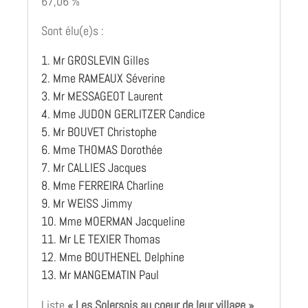
67,06 %
Sont élu(e)s :
Mr GROSLEVIN Gilles
Mme RAMEAUX Séverine
Mr MESSAGEOT Laurent
Mme JUDON GERLITZER Candice
Mr BOUVET Christophe
Mme THOMAS Dorothée
Mr CALLIES Jacques
Mme FERREIRA Charline
Mr WEISS Jimmy
Mme MOERMAN Jacqueline
Mr LE TEXIER Thomas
Mme BOUTHENEL Delphine
Mr MANGEMATIN Paul
Liste
« Les Solersois au coeur de leur village »