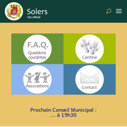
a
a
a
a
Prochain Conseil Municipal :
... à 19h30