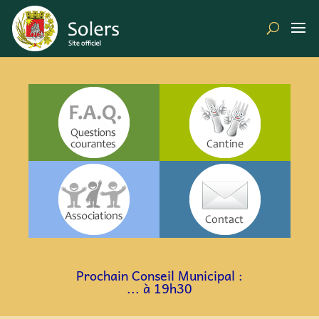
a
a
a
a
Prochain Conseil Municipal :
... à 19h30