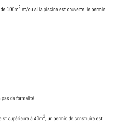
2
là de 100m
et/ou si la piscine est couverte, le permis
a pas de formalité.
2
ace st supérieure à 40m
, un permis de construire est