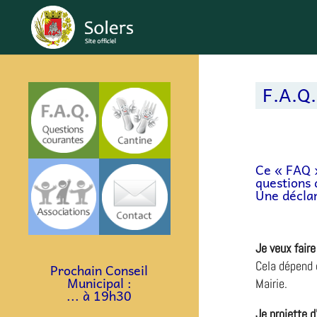
F.A.Q.
Ce « FAQ »
questions 
Une déclar
Je veux fair
Cela dépend d
Prochain Conseil
a
a
Municipal :
Mairie.
... à 19h30
Je projette 