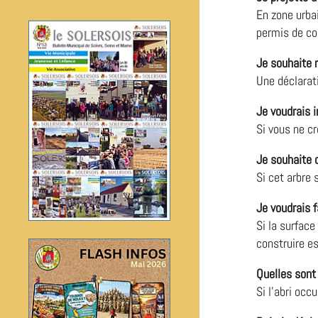
En zone urbai
a
a
permis de con
Je souhaite r
Une déclarati
Je voudrais i
Si vous ne cr
Je souhaite c
Si cet arbre
Je voudrais f
Si la surfac
construire es
Quelles sont 
Si l’abri oc