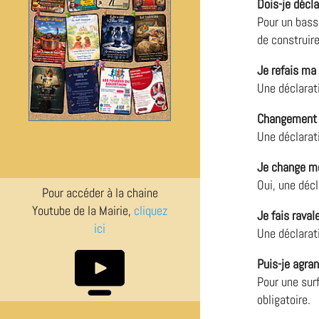
Dois-je décl
Pour un bas
de construire
Je refais ma 
Une déclarati
Changement o
Une déclarati
Je change me
Oui, une décl
Pour accéder à la chaine
Youtube de la Mairie,
cliquez
Je fais rava
ici
Une déclarati
Puis-je agra
Pour une sur
obligatoire.