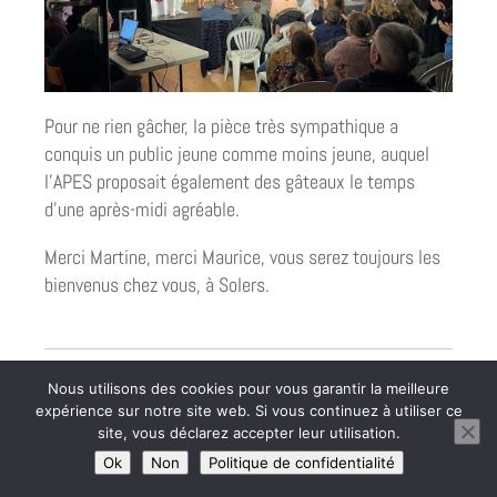
Pour ne rien gâcher, la pièce très sympathique a
conquis un public jeune comme moins jeune, auquel
l’APES proposait également des gâteaux le temps
d’une après-midi agréable.
Merci Martine, merci Maurice, vous serez toujours les
bienvenus chez vous, à Solers.
Le mot du Maire
Nous utilisons des cookies pour vous garantir la meilleure
16 décembre 2023
|
Les Reportages
expérience sur notre site web. Si vous continuez à utiliser ce
site, vous déclarez accepter leur utilisation.
Ok
Non
Politique de confidentialité